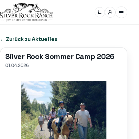
Darstellungsmodus w
Mitgliederb
▾
SILVER ROCK
← Zurück zu Aktuelles
▾
DIENSTLEISTUNGEN
Silver Rock Sommer Camp 2026
▾
VEREIN SRR E.V.
01.04.2026
TERMINE
SHOP
MITGLIEDERBEREICH